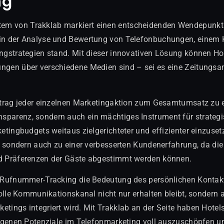
ng
em von Trakklab markiert einen entscheidenden Wendepunkt 
in der Analyse und Bewertung von Telefonbuchungen, einem Ka
ingstrategien stand. Mit dieser innovativen Lösung können Ho
ngen über verschiedene Medien sind – sei es eine Zeitungsan
eitrag jeder einzelnen Marketingaktion zum Gesamtumsatz zu er
sparenz, sondern auch ein mächtiges Instrument für strateg
ketingbudgets weitaus zielgerichteter und effizienter einzusetz
ät, sondern auch zu einer verbesserten Kundenerfahrung, da 
nd Präferenzen der Gäste abgestimmt werden können.
s Rufnummer-Tracking die Bedeutung des persönlichen Kontakts
tvolle Kommunikationskanal nicht nur erhalten bleibt, sondern a
tings integriert wird. Mit Trakklab an der Seite haben Hotels 
borgenen Potenziale im Telefonmarketing voll auszuschöpfen u