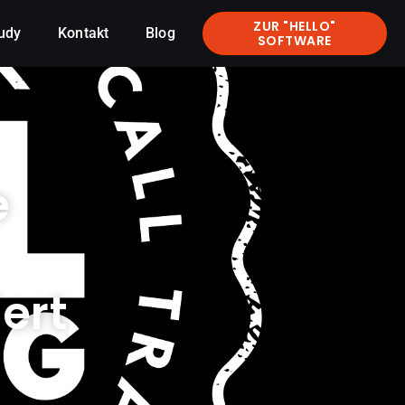
ZUR "HELLO"
udy
Kontakt
Blog
SOFTWARE
e
ert