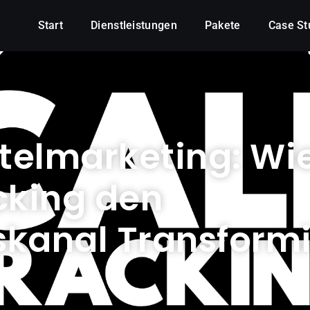
Start
Dienstleistungen
Pakete
Case St
telmarketing: Wi
king den
kanal Transformi